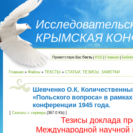
Исследовательск
КРЫМСКАЯ КО
Приветствую Вас
Гость
|
RSS
|
Главная
|
Библи
Главная
»
Файлы
»
ТЕКСТЫ
»
СТАТЬИ, ТЕЗИСЫ, ЗАМЕТКИ
Шевченко О.К. Количественны
«Польского вопроса» в рамка
конференции 1945 года.
[
Скачать с сервера
(367.0 Kb) ]
Тезисы доклада пр
Международной научной 