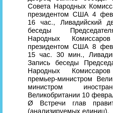
Совета Народных Комис
президентом США 4 февр
16 час., Ливадийский д
беседы Председате
Народных Комиссар
президентом США 8 февр
15 час. 30 мин., Ливади
Запись беседы Председ
Народных Комиссар
премьер-министром Вели
министром иностр
Великобритании 10 феврал
Ø Встречи глав прави
(анализируемых единиц).