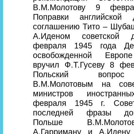
В.М.Молотову 9 февр
Поправки английской 
соглашению Тито – Шуба
А.Иденом советской 
февраля 1945 года Де
освобожденной Европ
вручил Ф.Т.Гусеву 8 фев
Польский вопрос
В.М.Молотовым на сов
министров иностран
февраля 1945 г. Совет
последней фразы до
Польше В.М.Молот
А.Гарриману и А.Идену