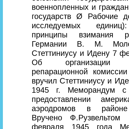
военнопленных и граждан
государств Ø Рабочие д
исследуемых единиц)
принципы взимания р
Германии В. М. Моло
Стеттиниусу и Идену 7 фе
Об организации м
репарационной комиссии
вручил Стеттиниусу и Ид
1945 г. Меморандум с
предоставлении амери
аэродромов в районе
Вручено Ф.Рузвельтом 
февраля 1945 года М