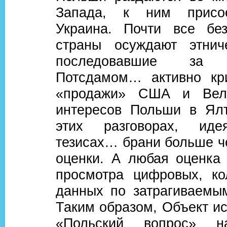
Запада, к ним присо
Украина. Почти все бе
страны осуждают этнич
последовавшие з
Потсдамом… активно кр
«продажи» США и Вели
интересов Польши в Ял
этих разговорах, иде
тезисах… брани больше ч
оценки. А любая оценка 
просмотра цифровых, ко
данных по затрагиваемы
Таким образом, Объект и
«Польский вопрос» н